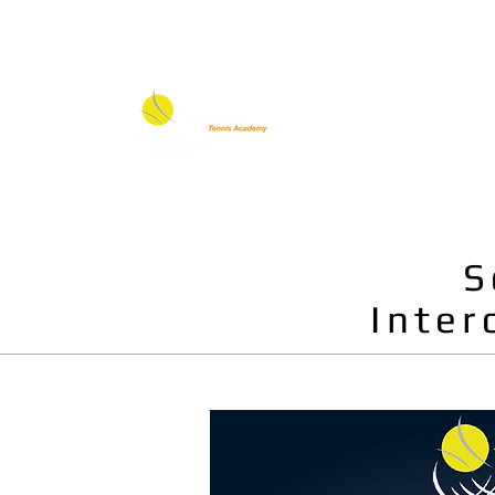
TC Tabora
Saison 2026-2027
Co
TABORA T
S
Inter